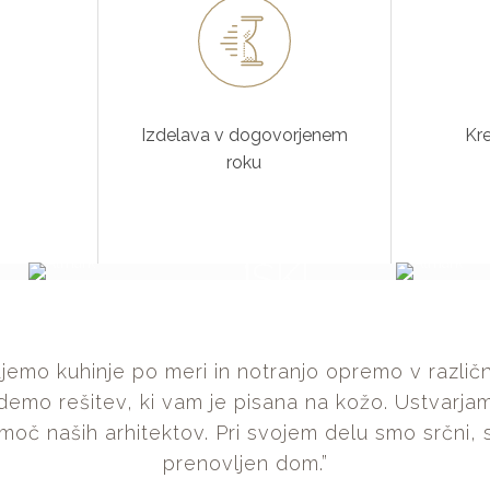
Izdelava v dogovorjenem
Kre
roku
RAZSTAVNI
IN
SEJEMSKI
PROSTORI
emo kuhinje po meri in notranjo opremo v različ
jdemo rešitev, ki vam je pisana na kožo. Ustvarja
moč naših arhitektov. Pri svojem delu smo srčni,
prenovljen dom.”