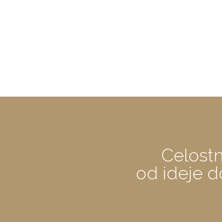
Celostn
od ideje d