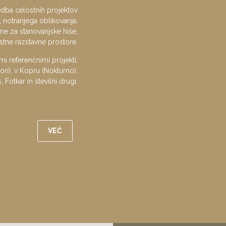
edba celostnih projektov
 notranjega oblikovanja,
e za stanovanjske hiše,
stne razstavne prostore.
mi referenčnimi projekti:
ori), v Kopru (Nokturno),
Fotkar in številni drugi.
VEČ