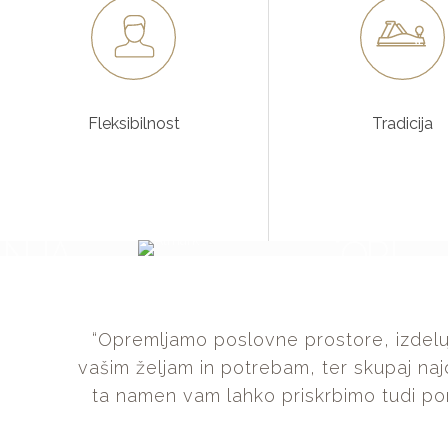
Fleksibilnost
Tradicija
E IN
LA
POSLOVNI
NJA
PROSTORI
EMA
“Opremljamo poslovne prostore, izdeluj
vašim željam in potrebam, ter skupaj na
ta namen vam lahko priskrbimo tudi po