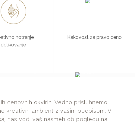
ativno notranje
Kakovost za pravo ceno
oblikovanje
IZDELKI PO
NAROČILU
nih cenovnih okvirih. Vedno prisluhnemo
mo kreativni ambient z vašim podpisom. V
 saj nas vodi vaš nasmeh ob pogledu na