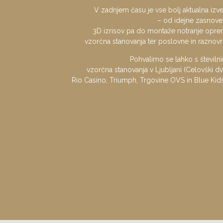
V zadnjem času je vse bolj aktualna izv
– od idejne zasnove,
3D izrisov pa do montaže notranje oprem
vzorčna stanovanja ter poslovne in raznovr
Pohvalimo se lahko s številni
vzorčna stanovanja v Ljubljani (Celovški dv
Rio Casino, Triumph, Trgovine OVS in Blue Kids, 