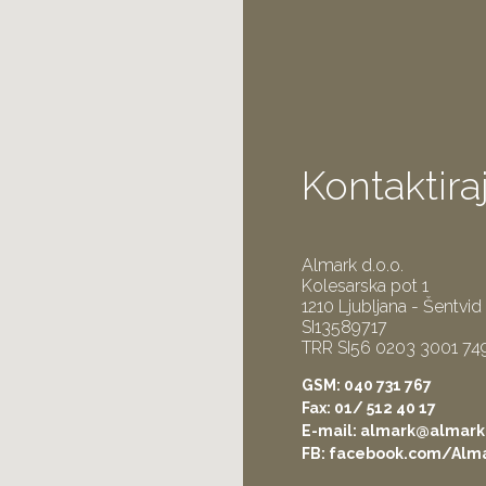
Kontaktira
Almark d.o.o.
Kolesarska pot 1
1210 Ljubljana - Šentvid
SI13589717
TRR SI56 0203 3001 74
GSM:
040 731 767
Fax: 01/ 512 40 17
E-mail:
almark@almark.
FB:
facebook.com/Alma