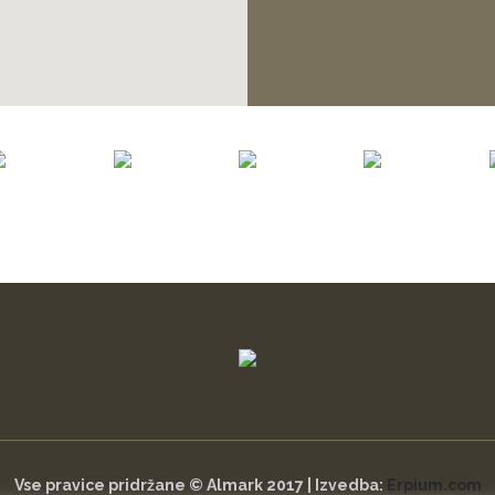
Vse pravice pridržane © Almark 2017 | Izvedba:
Erpium.com