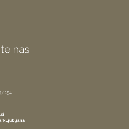
jte nas
97 154
si
rkLjubljana